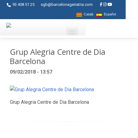
93 408 51 25
sgb@barcelonageriatria.com
Català
Español
Qui som?
Grup Alegria Centre de Dia
Barcelona
Serveis
09/02/2018 - 13:57
Activitats
Centres
Ajuts
Grup Alegria Centre de Dia Barcelona
Contacte
Blog