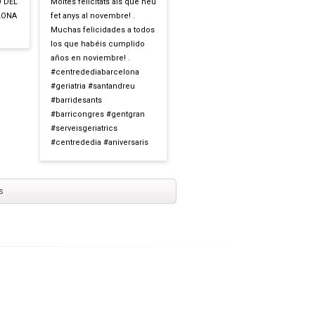
O DEL
Moltes felicitats als que heu
LONA
fet anys al novembre! .
Muchas felicidades a todos
los que habéis cumplido
años en noviembre! .
#centredediabarcelona
#geriatria #santandreu
#barridesants
#barricongres #gentgran
#serveisgeriatrics
#centrededia #aniversaris
s