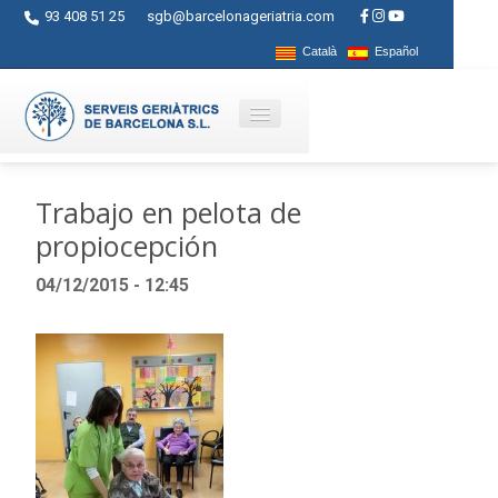
93 408 51 25
sgb@barcelonageriatria.com
Català
Español
Quienes somos?
Trabajo en pelota de
propiocepción
Servicios
04/12/2015 - 12:45
Actividades
Centros
Ayudas
Contacto
Blog