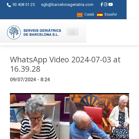
93 408 51 25
sgb@barcelonageriatria.com
Català
Español
Quienes somos?
WhatsApp Video 2024-07-03 at
16.39.28
Servicios
09/07/2024 - 8:24
Actividades
Centros
Reproductor
de
Ayudas
vídeo
Contacto
Blog