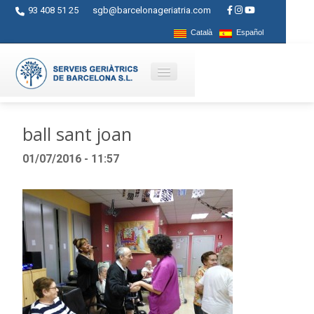
93 408 51 25
sgb@barcelonageriatria.com
Català
Español
Quienes somos?
ball sant joan
Servicios
01/07/2016 - 11:57
Actividades
Centros
Ayudas
Contacto
Blog