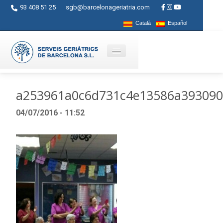
93 408 51 25
sgb@barcelonageriatria.com
Català
Español
Quienes somos?
a253961a0c6d731c4e13586a393090
Servicios
04/07/2016 - 11:52
Actividades
Centros
Ayudas
Contacto
Blog