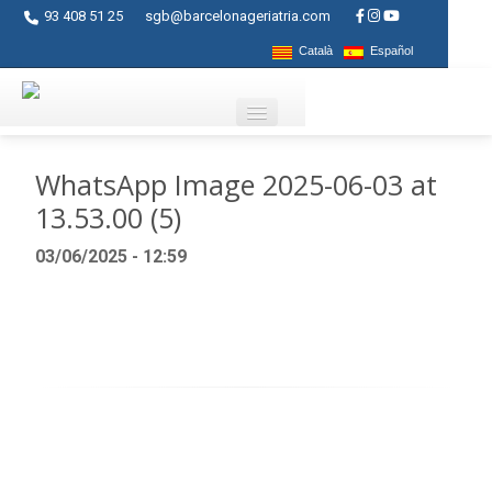
93 408 51 25
sgb@barcelonageriatria.com
Català
Español
Quienes somos?
WhatsApp Image 2025-06-03 at
13.53.00 (5)
Servicios
03/06/2025 - 12:59
Actividades
Centros
Ayudas
Contacto
Blog