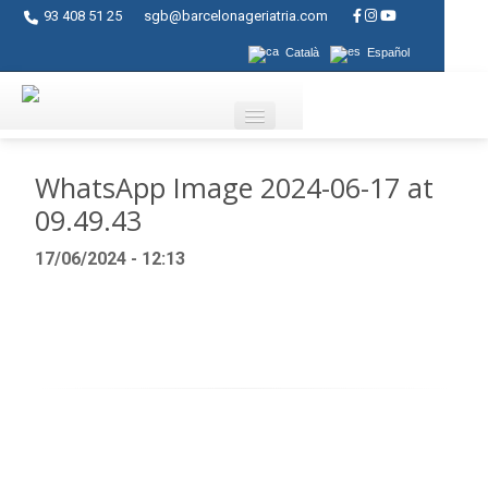
93 408 51 25
sgb@barcelonageriatria.com
Català
Español
Quienes somos?
WhatsApp Image 2024-06-17 at
09.49.43
Servicios
17/06/2024 - 12:13
Actividades
Centros
Ayudas
Contacto
Blog