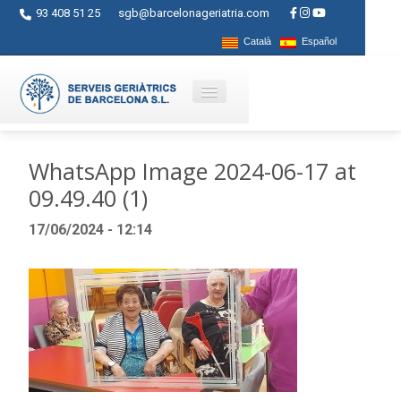
93 408 51 25
sgb@barcelonageriatria.com
Català
Español
Quienes somos?
WhatsApp Image 2024-06-17 at
09.49.40 (1)
Servicios
17/06/2024 - 12:14
Actividades
Centros
Ayudas
Contacto
Blog