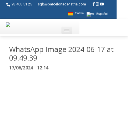
93 408 51 25
sgb@barcelonageriatria.com
Català
Español
Quienes somos?
WhatsApp Image 2024-06-17 at
09.49.39
Servicios
17/06/2024 - 12:14
Actividades
Centros
Ayudas
Contacto
Blog