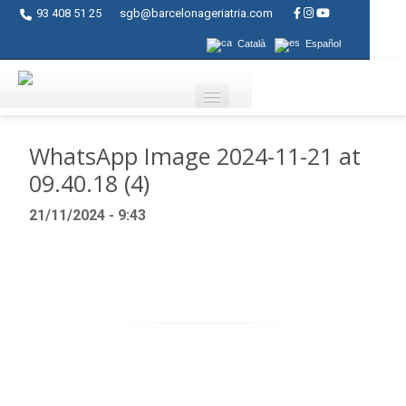
93 408 51 25
sgb@barcelonageriatria.com
Català
Español
Quienes somos?
WhatsApp Image 2024-11-21 at
09.40.18 (4)
Servicios
21/11/2024 - 9:43
Actividades
Centros
Ayudas
Contacto
Blog