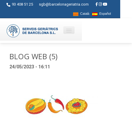
93 408 51 25
sgb@barcelonageriatria.com
Català
Español
Quienes somos?
BLOG WEB (5)
Servicios
24/05/2023 - 16:11
Actividades
Centros
Ayudas
Contacto
Blog