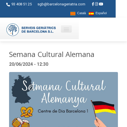
93 408 51 25
sgb@barcelonageriatria.com
Català
Español
Quienes somos?
Semana Cultural Alemana
Servicios
20/06/2024 - 12:30
Actividades
Centros
Ayudas
Contacto
Blog