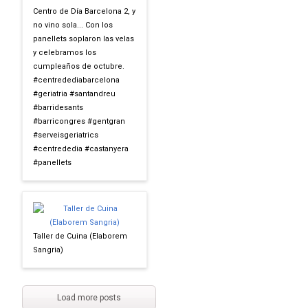
Centro de Día Barcelona 2, y
no vino sola... Con los
panellets soplaron las velas
y celebramos los
cumpleaños de octubre.
#centredediabarcelona
#geriatria #santandreu
#barridesants
#barricongres #gentgran
#serveisgeriatrics
#centrededia #castanyera
#panellets
Taller de Cuina (Elaborem
Sangria)
Load more posts