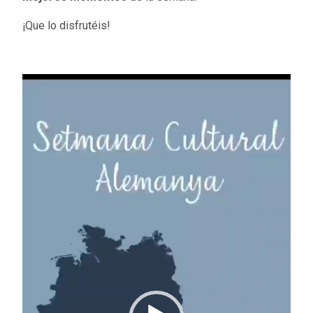
¡Que lo disfrutéis!
Reproductor
de
vídeo