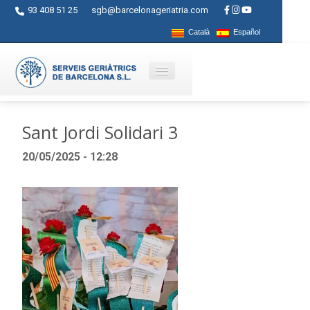
93 408 51 25
sgb@barcelonageriatria.com
Català
Español
Quienes somos?
Sant Jordi Solidari 3
Servicios
20/05/2025 - 12:28
Actividades
Centros
Ayudas
Contacto
Blog