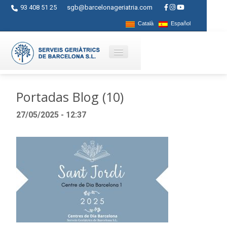
93 408 51 25
sgb@barcelonageriatria.com
Català
Español
Quienes somos?
Portadas Blog (10)
Servicios
27/05/2025 - 12:37
Actividades
Centros
Ayudas
Contacto
Blog