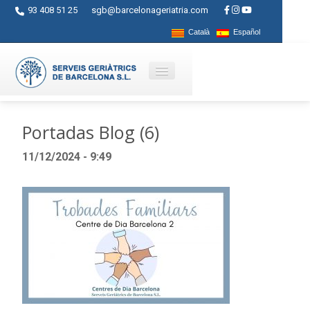
93 408 51 25
sgb@barcelonageriatria.com
Català
Español
Quienes somos?
Portadas Blog (6)
Servicios
11/12/2024 - 9:49
Actividades
Centros
Ayudas
Contacto
Blog