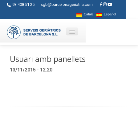
93 408 51 25
sgb@barcelonageriatria.com
Català
Español
Quienes somos?
Usuari amb panellets
Servicios
13/11/2015 - 12:20
Actividades
Centros
Ayudas
Contacto
Blog