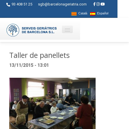
93 408 51 25
sgb@barcelonageriatria.com
Català
Español
Quienes somos?
Taller de panellets
Servicios
13/11/2015 - 13:01
Actividades
Centros
Ayudas
Contacto
Blog