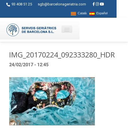
93 408 51 25
sgb@barcelonageriatria.com
Català
Español
Quienes somos?
IMG_20170224_092333280_HDR
Servicios
24/02/2017 - 12:45
Actividades
Centros
Ayudas
Contacto
Blog