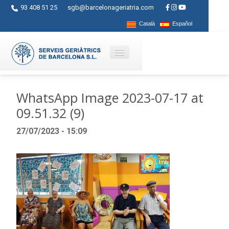
93 408 51 25
sgb@barcelonageriatria.com
Català
Español
Quienes somos?
WhatsApp Image 2023-07-17 at
09.51.32 (9)
Servicios
27/07/2023 - 15:09
Actividades
Centros
Ayudas
Contacto
Blog