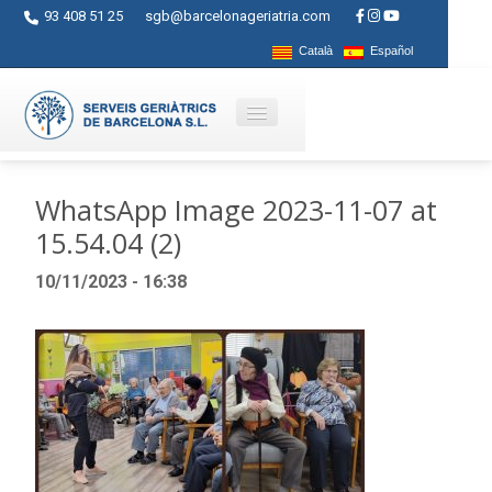
93 408 51 25
sgb@barcelonageriatria.com
Català
Español
Quienes somos?
WhatsApp Image 2023-11-07 at
15.54.04 (2)
Servicios
10/11/2023 - 16:38
Actividades
Centros
Ayudas
Contacto
Blog