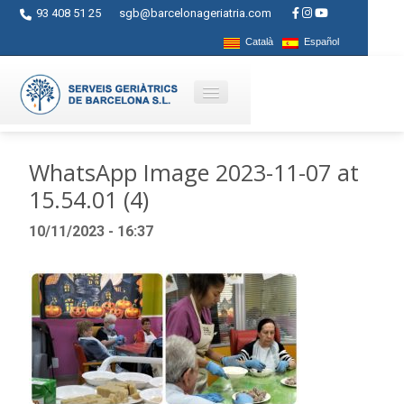
93 408 51 25
sgb@barcelonageriatria.com
Català
Español
Quienes somos?
WhatsApp Image 2023-11-07 at
15.54.01 (4)
Servicios
10/11/2023 - 16:37
Actividades
Centros
Ayudas
Contacto
Blog