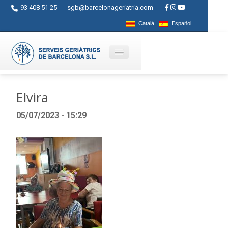
93 408 51 25
sgb@barcelonageriatria.com
Català
Español
Quienes somos?
Elvira
Servicios
05/07/2023 - 15:29
Actividades
Centros
Ayudas
Contacto
Blog