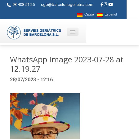
93 408 51 25
sgb@barcelonageriatria.com
Català
Español
Quienes somos?
WhatsApp Image 2023-07-28 at
12.19.27
Servicios
28/07/2023 - 12:16
Actividades
Centros
Ayudas
Contacto
Blog