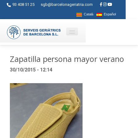
93 408 51 25
sgb@barcelonageriatria.com
Català
Español
Quienes somos?
Zapatilla persona mayor verano
Servicios
30/10/2015 - 12:14
Actividades
Centros
Ayudas
Contacto
Blog