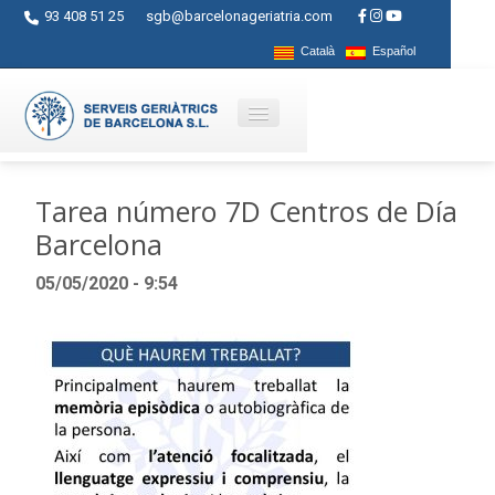
93 408 51 25
sgb@barcelonageriatria.com
Català
Español
Quienes somos?
Tarea número 7D Centros de Día
Barcelona
Servicios
05/05/2020 - 9:54
Actividades
Centros
Ayudas
Contacto
Blog