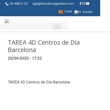
93 408 51 25
sgb@barcelonageriatria.com
Català
Español
Quienes somos?
TAREA 4D Centros de Día
Barcelona
Servicios
20/04/2020 - 17:52
Actividades
Centros
Ayudas
TAREA 4D Centros de Día Barcelona
Contacto
Blog