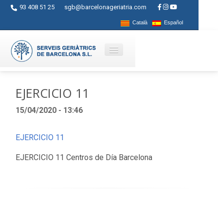
93 408 51 25
sgb@barcelonageriatria.com
Català
Español
Quienes somos?
EJERCICIO 11
Servicios
15/04/2020 - 13:46
Actividades
EJERCICIO 11
Centros
EJERCICIO 11 Centros de Día Barcelona
Ayudas
Contacto
Blog