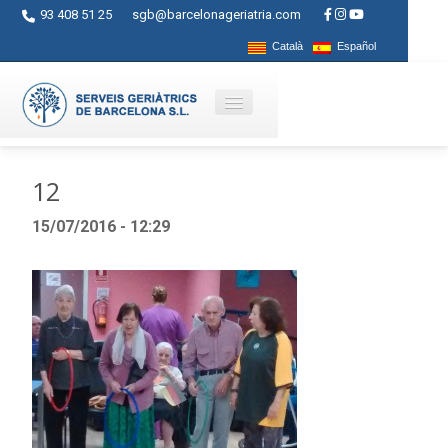
93 408 51 25
sgb@barcelonageriatria.com
Català
Español
Quienes somos?
12
Servicios
15/07/2016 - 12:29
Actividades
Centros
Ayudas
Contacto
Blog