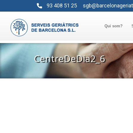
93 408 51 25
sgb@barcelonageriat
Qui som?
CentreDeDia2_6