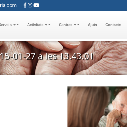
ria.com
Serveis
Activitats
Centres
Ajuts
Contacte
15-01-27 a les 13.43.01