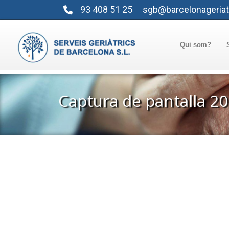
93 408 51 25
sgb@barcelonageriat
Qui som?
Captura de pantalla 20