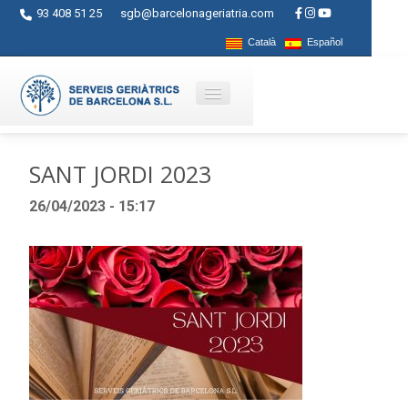
93 408 51 25
sgb@barcelonageriatria.com
Català
Español
Qui som?
SANT JORDI 2023
Serveis
26/04/2023 - 15:17
Activitats
Centres
Ajuts
Contacte
Blog